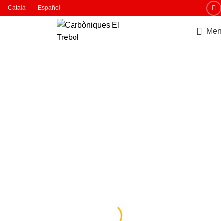
Català
Español
Men
CARBÓNICAS EL TREBOL
Forma parte de
Nuestro
Equipo