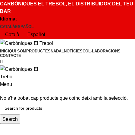
CARBÒNIQUES EL TREBOL, EL DISTRIBUÏDOR DEL TEU
BAR
Idioma:
CATALÀ
ESPAÑOL
Català
Español
INICI
QUI SOM
PRODUCTES
NADAL
NOTÍCIES
COL·LABORACIONS
CONTACTE
Menu
No s'ha trobat cap producte que coincideixi amb la selecció.
Search