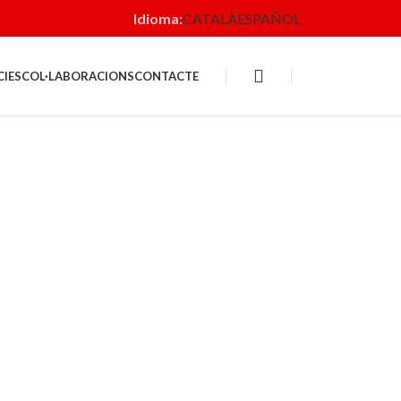
Idioma:
CATALÀ
ESPAÑOL
CIES
COL·LABORACIONS
CONTACTE