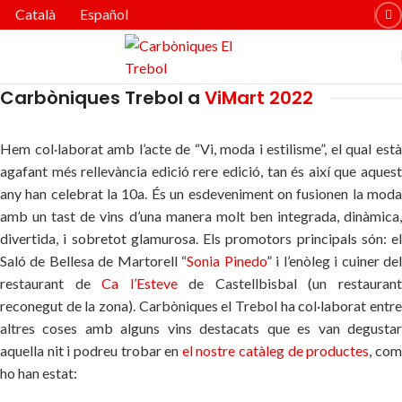
Català
Español
Carbòniques Trebol a
ViMart 2022
Hem col·laborat amb l’acte de “Vi, moda i estilisme”, el qual està
agafant més rellevància edició rere edició, tan és així que aquest
any han celebrat la 10a. És un esdeveniment on fusionen la moda
amb un tast de vins d’una manera molt ben integrada, dinàmica,
divertida, i sobretot glamurosa. Els promotors principals són: el
Saló de Bellesa de Martorell “
Sonia Pinedo
” i l’enòleg i cuiner de
restaurant de
Ca l’Esteve
de Castellbisbal (un restauran
reconegut de la zona). Carbòniques el Trebol ha col·laborat entre
altres coses amb alguns vins destacats que es van degustar
aquella nit i podreu trobar en
el nostre catàleg de productes
, co
ho han estat: